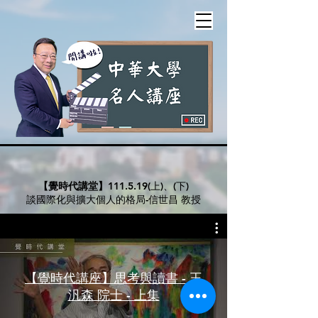
【覺時代講堂】
111.5.19(上)、(下)
談國際化與擴大個人的格局-信世昌 教授
【覺時代講座】思考與讀書 - 王
汎森 院士 - 上集